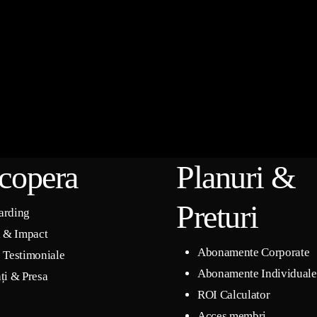
copera
Planuri &
Preturi
arding
i & Impact
Abonamente Corporate
 Testimoniale
Abonamente Individuale
ți & Presa
ROI Calculator
Acces membri