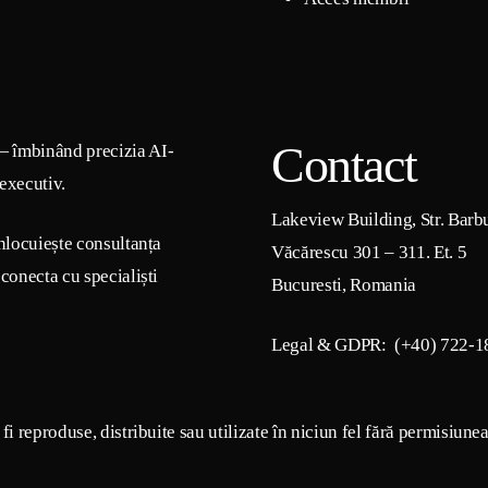
Contact
— îmbinând precizia AI-
 executiv.
Lakeview Building, Str. Barb
nlocuiește consultanța
Văcărescu 301 – 311. Et. 5
conecta cu specialiști
Bucuresti, Romania
Legal & GDPR: (+40) 722-1
i reproduse, distribuite sau utilizate în niciun fel fără permisiune