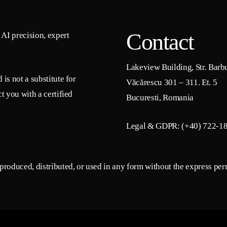
Contact
AI precision, expert
Lakeview Building, Str. Barb
is not a substitute for
Văcărescu 301 – 311. Et. 5
t you with a certified
Bucuresti, Romania
Legal & GDPR: (+40) 722-1
roduced, distributed, or used in any form without the express perm