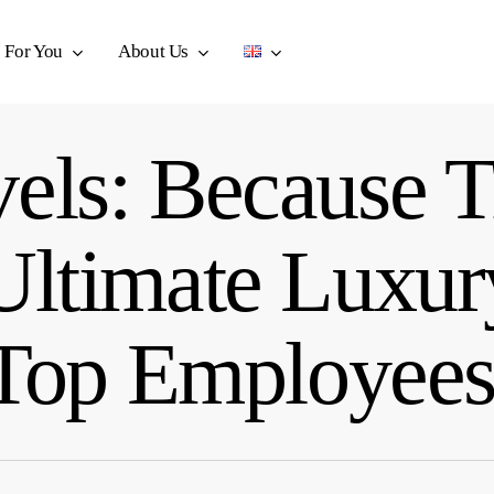
For You
About Us
els: Because T
Ultimate Luxur
Top Employees