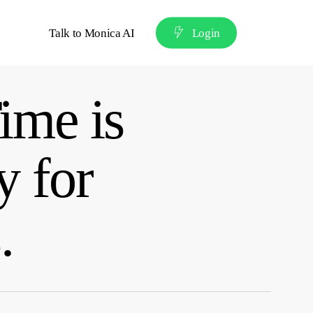
Talk to Monica AI
L
o
g
i
n
ime is
y for
.