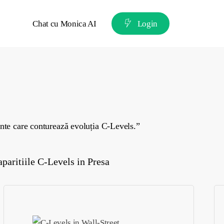
Chat cu Monica AI
L
o
g
i
n
ente care conturează evoluția C-Levels.”
aparitiile C-Levels in Presa