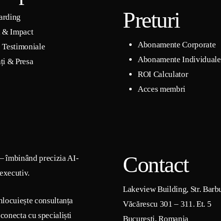
Preturi
arding
i & Impact
Abonamente Corporate
 Testimoniale
Abonamente Individuale
ți & Presa
ROI Calculator
Acces membri
Contact
— îmbinând precizia AI-
 executiv.
Lakeview Building, Str. Barb
nlocuiește consultanța
Văcărescu 301 – 311. Et. 5
conecta cu specialiști
Bucuresti, Romania