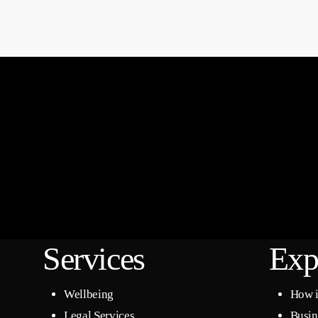
Services
Exp
Wellbeing
How i
Legal Services
Busin