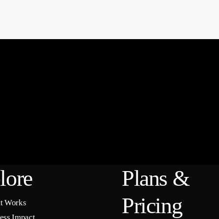
lore
Plans &
Pricing
t Works
ess Impact