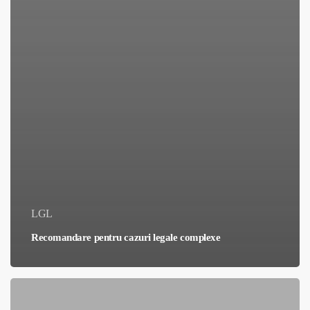
LGL
Recomandare pentru cazuri legale complexe
Sprijin
în