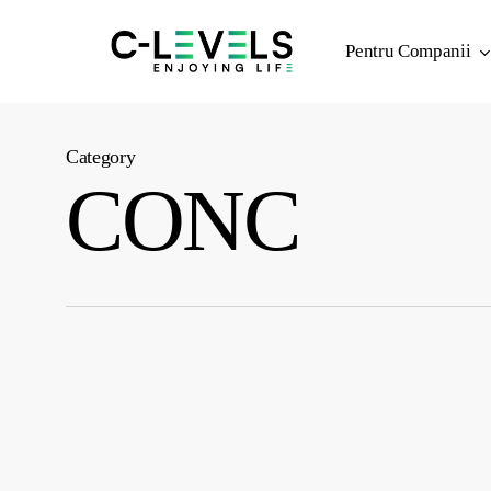
Skip
to
Pentru Companii
main
content
Category
CONC