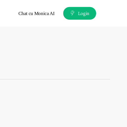
Chat cu Monica AI
L
o
g
i
n