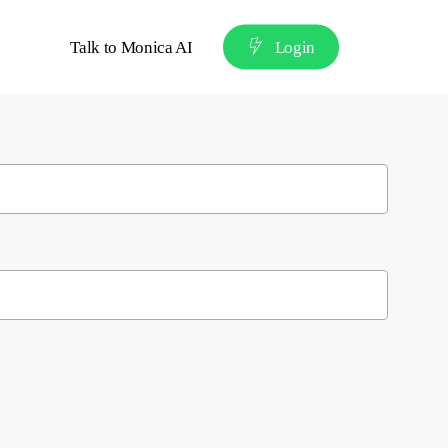
Talk to Monica AI
L
o
g
i
n