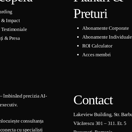
Preturi
arding
i & Impact
Abonamente Corporate
 Testimoniale
Abonamente Individuale
ți & Presa
ROI Calculator
Acces membri
Contact
— îmbinând precizia AI-
 executiv.
Lakeview Building, Str. Barb
nlocuiește consultanța
Văcărescu 301 – 311. Et. 5
conecta cu specialiști