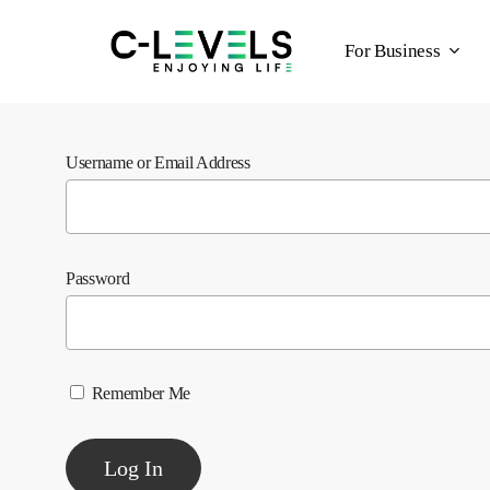
Skip
to
For Business
main
content
Username or Email Address
Password
Remember Me