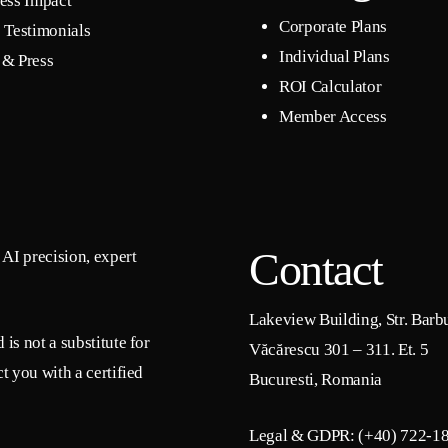
ess Impact
Corporate Plans
 Testimonials
Individual Plans
& Press
ROI Calculator
Member Access
Contact
AI precision, expert
Lakeview Building, Str. Barb
is not a substitute for
Văcărescu 301 – 311. Et. 5
t you with a certified
Bucuresti, Romania
Legal & GDPR: (+40) 722-1