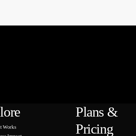
lore
Plans &
Pricing
t Works