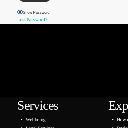
Show Password
Lost Password?
Services
Exp
Wellbeing
How i